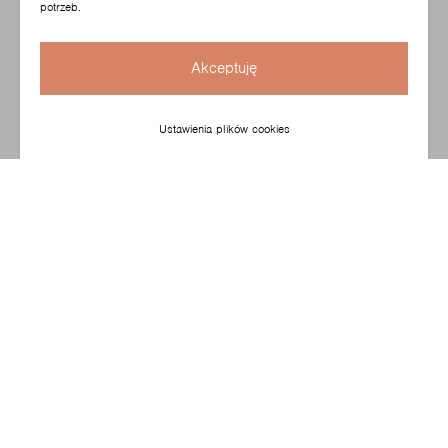
potrzeb.
Akceptuję
Ustawienia plików cookies
Kolekcja stołów zaprojektowana przez znane studio
projektowe z Londynu Pearson Lloyd. Kolekcja obejmuje
trzy rodzaje stołów w różnych wymiarach: stoły
konferencyjne, stoliki kawowe oraz małe stoliki
pomocnicze pasujące do sof czy foteli.
Skonfiguruj swój produkt
Zobacz kolekcję Revo stoliki