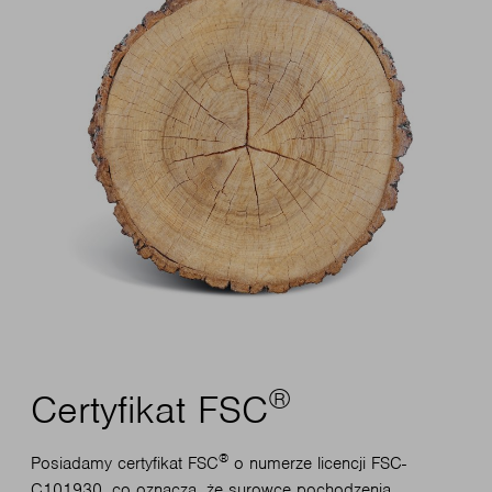
®
Certyfikat FSC
®
Posiadamy certyfikat FSC
o numerze licencji FSC-
C101930, co oznacza, że surowce pochodzenia