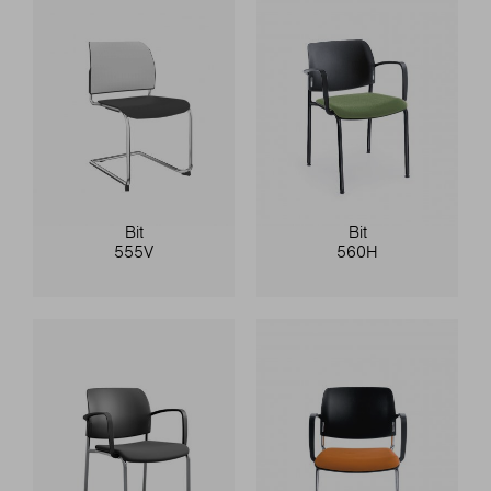
Bit
Bit
555V
560H