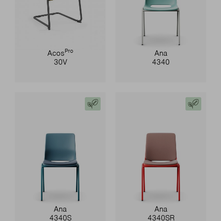
Pro
Acos
Ana
30V
4340
Ana
Ana
4340S
4340SR