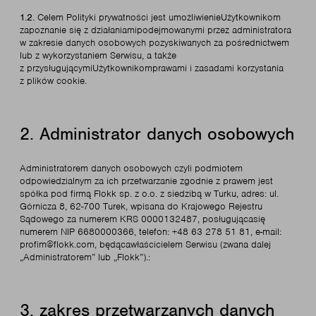
1.2.
Celem Polityki prywatności jest umożliwienieUżytkownikom
zapoznanie się z działaniamipodejmowanymi przez administratora
w zakresie danych osobowych pozyskiwanych za pośrednictwem
lub z wykorzystaniem Serwisu, a także
z przysługującymiUżytkownikomprawami i zasadami korzystania
z plików cookie.
2. Administrator danych osobowych
Administratorem danych osobowych czyli podmiotem
odpowiedzialnym za ich przetwarzanie zgodnie z prawem jest
spółka pod firmą Flokk sp. z o.o. z siedzibą w Turku, adres: ul.
Górnicza 8, 62-700 Turek, wpisana do Krajowego Rejestru
Sądowego za numerem KRS 0000132487, posługującasię
numerem NIP 6680000366, telefon: +48 63 278 51 81, e-mail:
profim@flokk.com, będącawłaścicielem Serwisu (zwana dalej
„Administratorem” lub „Flokk”).:
3. zakres przetwarzanych danych