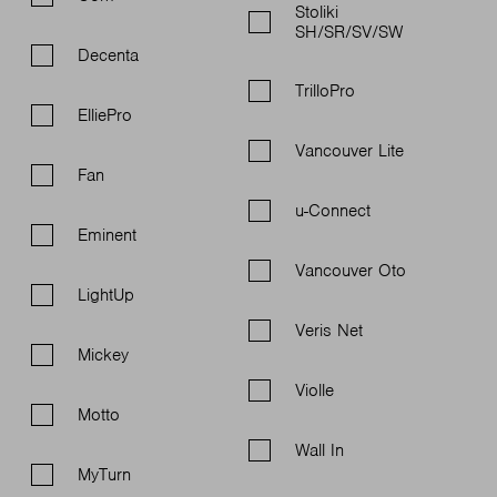
Stoliki
SH/SR/SV/SW
Decenta
TrilloPro
ElliePro
Vancouver Lite
Fan
u-Connect
Eminent
Vancouver Oto
LightUp
Veris Net
Mickey
Violle
Motto
Wall In
MyTurn