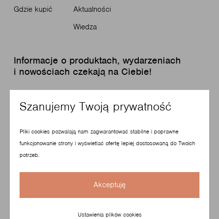
Gdzie kupić
Aktualności
Wiedza
Informacje o produktach, wydarzeniach
i nowościach czekają na Ciebie!
Zapisz się do newslettera
Szanujemy Twoją prywatność
Pliki cookies pozwalają nam zagwarantować stabilne i poprawne
funkcjonowanie strony i wyświetlać ofertę lepiej dostosowaną do Twoich
potrzeb.
© Copyright 2026 Profim. Wszelkie prawa zastrzeżone.
Akceptuję
Design and Technology - VISUAL
Polityka prywatności i plików Cookie
Ustawienia plików cookies