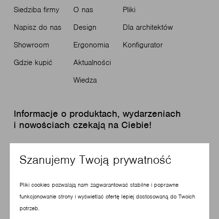
Siedziba firmy
O nas
Pliki
Napisz do nas
Design
Dla architektów
Showroom
Ergonomia
Konfigurator
Gdzie kupić
Aktualności
Wiedza
Informacje o produktach, wydarzeniach
i nowościach czekają na Ciebie!
Zapisz się do newslettera
Szanujemy Twoją prywatność
Pliki cookies pozwalają nam zagwarantować stabilne i poprawne
funkcjonowanie strony i wyświetlać ofertę lepiej dostosowaną do Twoich
potrzeb.