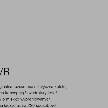
/R
ginalna tożsamość estetyczna kolekcji
na koncepcją "kwadratury koła".
 o miękko wyprofilowanych
żna łączyć aż na 220 sposobów!