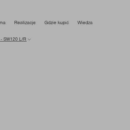
rma
Realizacje
Gdzie kupić
Wiedza
 - SW120 L/R