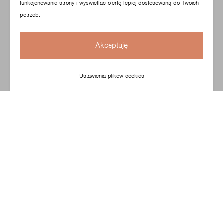
funkcjonowanie strony i wyświetlać ofertę lepiej dostosowaną do Twoich
potrzeb.
Akceptuję
Ustawienia plików cookies
Prosta, a zarazem oryginalna tożsamość estetyczna
kolekcji Revo jest zainspirowana koncepcją "kwadratury
koła". Obejmuje 20 modułów o miękko wyprofilowanych
kształtach, które można łączyć aż na 220 sposobów!
Na zdjęciu pufa o średnicy 40 cm.
Skonfiguruj swój produkt