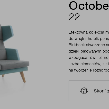
Octobe
22
Efektowna kolekcja m
do wnętrz hoteli, pens
Birkbeck stworzone są 
dzięki pikowanym pod
wzbogacą również now
liczba elementów, z k
na tworzenie różnorod
Skonfig