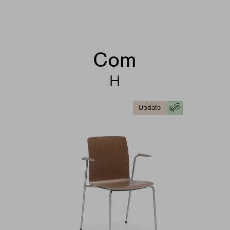
Com
H
Update