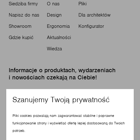
Siedziba firmy
O nas
Pliki
Napisz do nas
Design
Dla architektów
Showroom
Ergonomia
Konfigurator
Gdzie kupić
Aktualności
Wiedza
Informacje o produktach, wydarzeniach
i nowościach czekają na Ciebie!
Szanujemy Twoją prywatność
Zapisz się do newslettera
Pliki cookies pozwalają nam zagwarantować stabilne i poprawne
funkcjonowanie strony i wyświetlać ofertę lepiej dostosowaną do Twoich
potrzeb.
© Copyright 2026 Profim. Wszelkie prawa zastrzeżone.