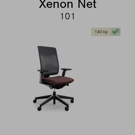
Xenon Net
101
130 kg