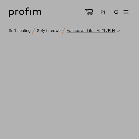
PL
Soft seating
Sofy biurowe
Vancouver Lite - VL2L/R H