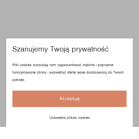
Szanujemy Twoją prywatność
Pliki cookies pozwalają nam zagwarantować stabilne i poprawne
funkcjonowanie strony i wyświetlać ofertę lepiej dostosowaną do Twoich
potrzeb.
Akceptuję
Ustawienia plików cookies
To kolekcja minimalistycznych i kompaktowych foteli oraz
sof, idealnie oddających charakter nowoczesnego biura.