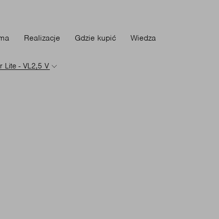
rma
Realizacje
Gdzie kupić
Wiedza
 Lite - VL2,5 V