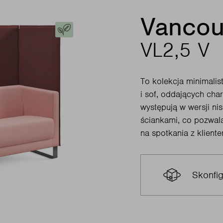
Vancou
VL2,5 V
To kolekcja minimalis
i sof, oddających cha
występują w wersji ni
ściankami, co pozwala
na spotkania z klient
Skonfig