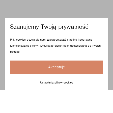
Szanujemy Twoją prywatność
Pliki cookies pozwalają nam zagwarantować stabilne i poprawne
funkcjonowanie strony i wyświetlać ofertę lepiej dostosowaną do Twoich
potrzeb.
Akceptuję
Ustawienia plików cookies
Miękkość, precyzja i detal oraz modułowość. Zestawy
Softbox, zaprojektowany przez Paula Brooksa można
ustawiać w dowolnej konfiguracji, tak aby dopasowywały
się do wnętrz. Kolekcja o solidnej i stylowej konstrukcji