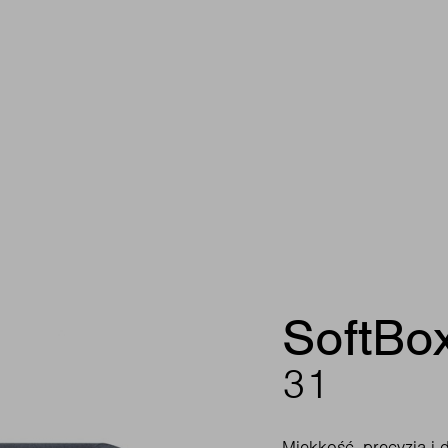
SoftBo
31
Miękkość, precyzja i 