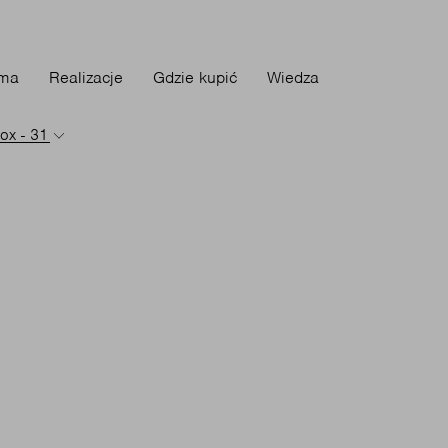
rma
Realizacje
Gdzie kupić
Wiedza
ox - 31