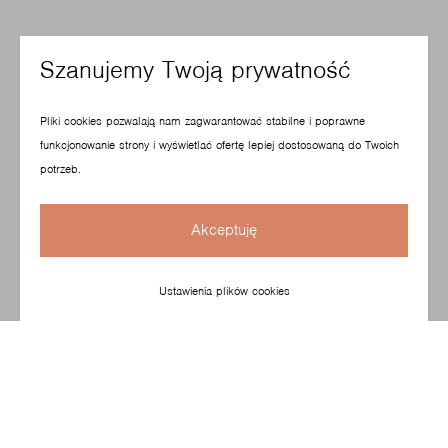
Szanujemy Twoją prywatność
Pliki cookies pozwalają nam zagwarantować stabilne i poprawne
funkcjonowanie strony i wyświetlać ofertę lepiej dostosowaną do Twoich
potrzeb.
Akceptuję
Ustawienia plików cookies
Miękkość, precyzja i detal oraz modułowość. Zestawy
Softbox, zaprojektowany przez Paula Brooksa można
ustawiać w dowolnej konfiguracji, tak aby dopasowywały
się do wnętrz. Kolekcja o solidnej i stylowej konstrukcji
idealnie nadaje się do pomieszczeń o klasycznym