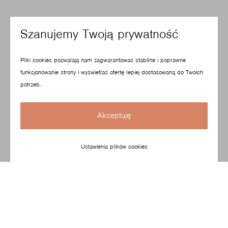
Szanujemy Twoją prywatność
Pliki cookies pozwalają nam zagwarantować stabilne i poprawne
funkcjonowanie strony i wyświetlać ofertę lepiej dostosowaną do Twoich
potrzeb.
Akceptuję
Ustawienia plików cookies
To kolekcja minimalistycznych oraz kompaktowych foteli
i sof, oddających charakter nowoczesnego biura.
Siedziska występują w wersji niskiej oraz z wysokimi
i tapicerowanymi ściankami, co pozwala tworzyć
kameralne przestrzenie na spotkania z klientem i pracę