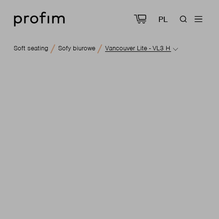
PL
Soft seating
Sofy biurowe
Vancouver Lite - VL3 H