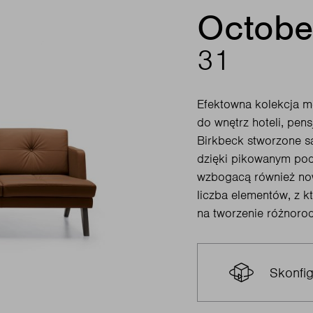
Octobe
31
Efektowna kolekcja m
do wnętrz hoteli, pens
Birkbeck stworzone są 
dzięki pikowanym pod
wzbogacą również now
liczba elementów, z k
na tworzenie różnorod
Skonfig