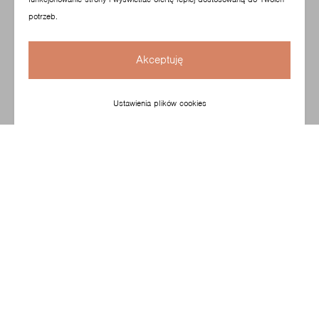
potrzeb.
Akceptuję
Ustawienia plików cookies
Christophe Pillet zaprojektował lekką, elegancką
i dopracowaną do najmniejszego szczegółu formę
krzesła. Na uwagę zasługuje delikatny przekrój oraz
kompaktowy kształt. Dzięki temu, model Chic idealnie
nadaje się do przestrzeni kawiarnianych, restauracyjnych,
hotelowych czy stref relaksu w biurowcach.
Skonfiguruj swój produkt