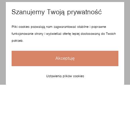
Szanujemy Twoją prywatność
Pliki cookies pozwalają nam zagwarantować stabilne i poprawne
funkcjonowanie strony i wyświetlać ofertę lepiej dostosowaną do Twoich
potrzeb.
Akceptuję
Ustawienia plików cookies
Snap to nowy fotel do pracy i relaksu, łączący wyjątkowy
komfort z eleganckim, ponadczasowym designem.
To kolejny krok marki Profim w innowacyjnym
projektowaniu i produkowaniu mebli. Kolekcję stworzyło
szwedzkie Note Design Studio, które słynie z projektów
łączących funkcjonalność z estetyką.