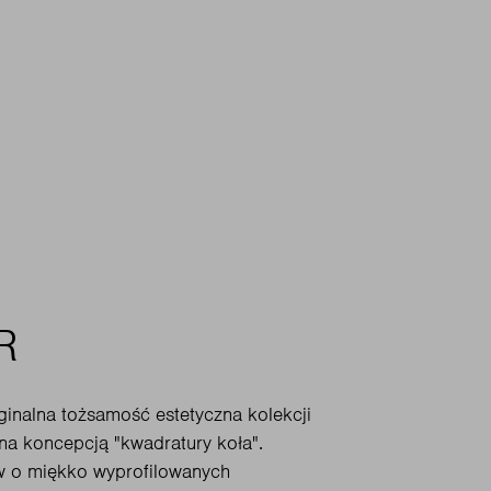
R
ginalna tożsamość estetyczna kolekcji
na koncepcją "kwadratury koła".
 o miękko wyprofilowanych