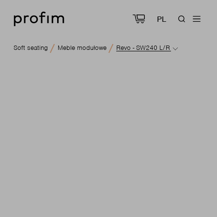
PL
Soft seating
Meble modułowe
Revo - SW240 L/R