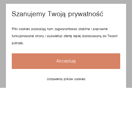
Szanujemy Twoją prywatność
Pliki cookies pozwalają nam zagwarantować stabilne i poprawne
funkcjonowanie strony i wyświetlać ofertę lepiej dostosowaną do Twoich
potrzeb.
Akceptuję
Ustawienia plików cookies
Prosta, a zarazem oryginalna tożsamość estetyczna
kolekcji Revo jest zainspirowana koncepcją "kwadratury
koła". Obejmuje 20 modułów o miękko wyprofilowanych
kształtach, które można łączyć aż na 220 sposobów!
Na zdjęciu oparcie o długości 120 cm.