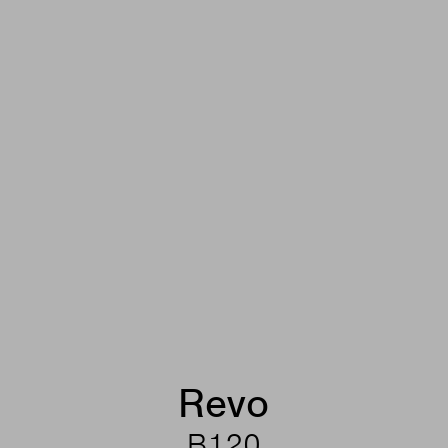
Revo
B120