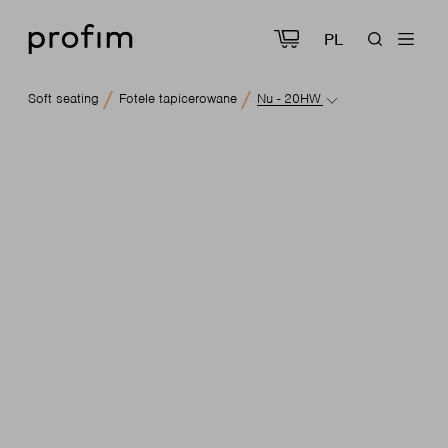
PL
Soft seating
Fotele tapicerowane
Nu - 20HW