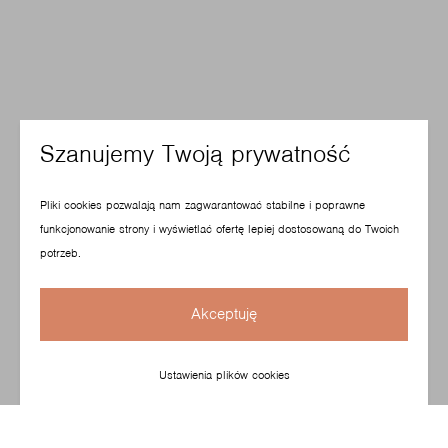
Szanujemy Twoją prywatność
Pliki cookies pozwalają nam zagwarantować stabilne i poprawne
funkcjonowanie strony i wyświetlać ofertę lepiej dostosowaną do Twoich
potrzeb.
Akceptuję
Ustawienia plików cookies
Minimalistyczna i ultra komfortowa sofa została
zaprojektowana przez brytyjskiego projektanta Paula