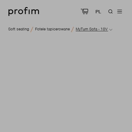
PL
Soft seating
Fotele tapicerowane
MyTurn Sofa - 10V