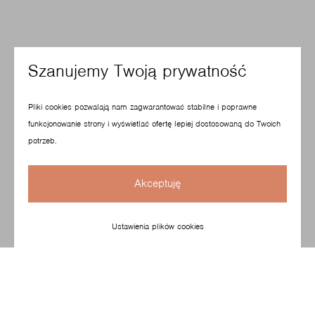
Szanujemy Twoją prywatność
Pliki cookies pozwalają nam zagwarantować stabilne i poprawne
funkcjonowanie strony i wyświetlać ofertę lepiej dostosowaną do Twoich
potrzeb.
Akceptuję
Ustawienia plików cookies
Istnieją meble, które się nie starzeją - stale doceniane,
o ponadczasowym designie, idealnie dopasowującym się
do każdego wnętrza. Fan to fotel elegancki, wygodny
i jednocześnie bardzo charakterystyczny - z detalem