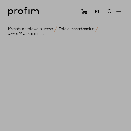
PL
Krzesła obrotowe biurowe
Fotele menadżerskie
Pro
Accis
- 151SFL