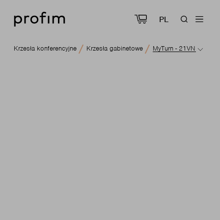
PL
Krzesła konferencyjne
Krzesła gabinetowe
MyTurn - 21VN