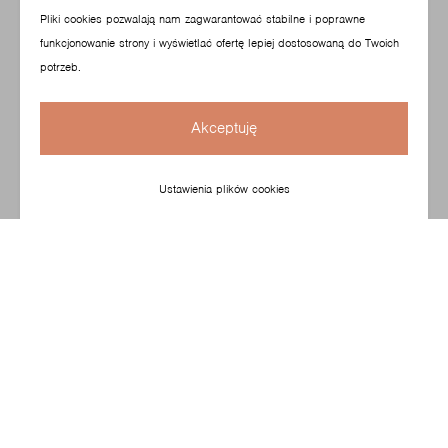
Pliki cookies pozwalają nam zagwarantować stabilne i poprawne
funkcjonowanie strony i wyświetlać ofertę lepiej dostosowaną do Twoich
potrzeb.
Akceptuję
Ustawienia plików cookies
Istnieją meble, które się nie starzeją - stale doceniane,
o ponadczasowym designie, idealnie dopasowującym się
do każdego wnętrza. Fan to fotel elegancki, wygodny
i jednocześnie bardzo charakterystyczny - z detalem
półokrągłego szwu. To nasz najbardziej rozpoznawalny
model na rynku. Piotr Kuchciński zaprojektował
go z myślą zarówno o biurach, jak i przestrzeniach
domowych.