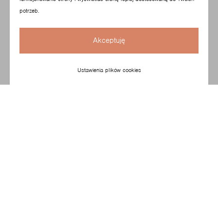
potrzeb.
Akceptuję
Ustawienia plików cookies
Com to model, którego cechuje lekkość, trwałość
i wielofunkcyjność. Dzięki dopracowanej geometrii
kubełka siedziska jest też bardzo wygodny. Krzesło
zaprojektowane przez Paula Brooksa idealnie sprawdzi
się w audytoriach, salach spotkań i stołówkach.
Skonfiguruj swój produkt