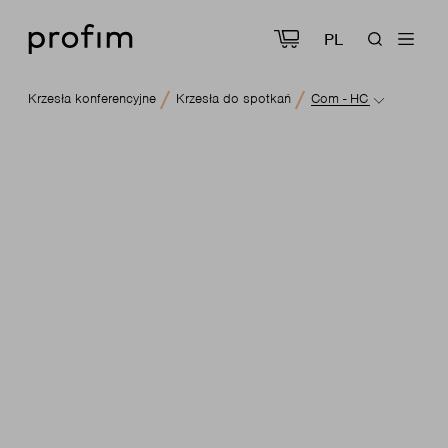
PL
Krzesła konferencyjne
Krzesła do spotkań
Com - HC