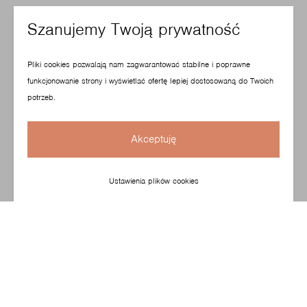
Szanujemy Twoją prywatność
Pliki cookies pozwalają nam zagwarantować stabilne i poprawne
funkcjonowanie strony i wyświetlać ofertę lepiej dostosowaną do Twoich
potrzeb.
Akceptuję
Ustawienia plików cookies
Com to model, którego cechuje lekkość, trwałość
i wielofunkcyjność. Dzięki dopracowanej geometrii
kubełka siedziska jest też bardzo wygodny. Krzesło
zaprojektowane przez Paula Brooksa idealnie sprawdzi
się w audytoriach, salach spotkań i stołówkach.