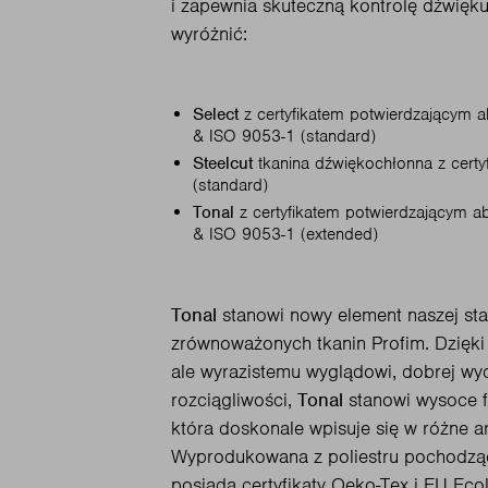
i zapewnia skuteczną kontrolę dźwięku.
wyróżnić:
Select
z certyfikatem potwierdzającym 
& ISO 9053-1 (standard)
Steelcut
tkanina dźwiękochłonna z cert
(standard)
Tonal
z certyfikatem potwierdzającym 
& ISO 9053-1 (extended)
Tonal
stanowi nowy element naszej stal
zrównoważonych tkanin Profim. Dzięk
ale wyrazistemu wyglądowi, dobrej wyd
rozciągliwości,
Tonal
stanowi wysoce f
która doskonale wpisuje się w różne a
Wyprodukowana z poliestru pochodząc
posiada certyfikaty Oeko-Tex i EU Ecol