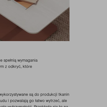
óre spełnią wymagania
m z odkryć, które
wykorzystywane są do produkcji tkanin
rudu i pozwalają go łatwo wytrzeć, ale
ałą wytrzymałość. Przekłada się to na