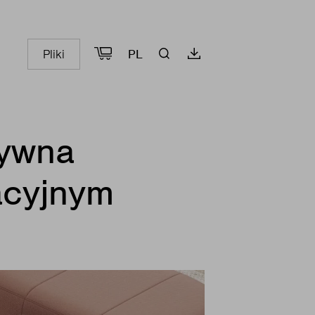
Pliki
PL
tywna
acyjnym