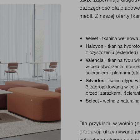
oszczędność dla placówek
mebli. Z naszej oferty tka
Velvet
- tkanina welurowa
Halcyon
- tkanina hydrof
z czyszczeniu (extended)
Valencia
- tkanina typu w
w celu stworzenia mocnej 
ścieraniem i plamami (sta
Silvertex
- tkanina typu w
3 zaprojektowaną w celu s
przed: zarazkami, ściera
Select
- wełna z naturalną
Dla przykładu w wełnie (n
produkcji utrzymywana jes
naturalnym olejem na sier