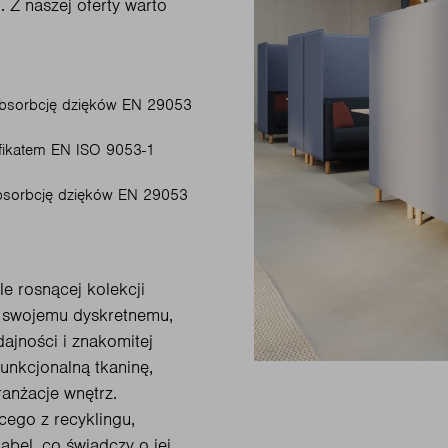
 Z naszej oferty warto
absorbcję dzięków EN 29053
yfikatem EN ISO 9053-1
absorbcję dzięków EN 29053
e rosnącej kolekcji
i swojemu dyskretnemu,
ajności i znakomitej
unkcjonalną tkaninę,
ranżacje wnętrz.
ego z recyklingu,
abel, co świadczy o jej