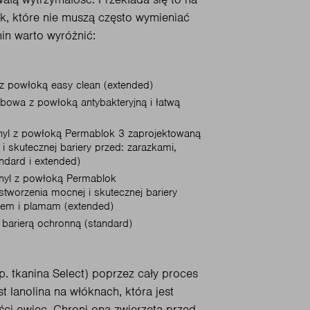
, które nie muszą często wymieniać
nin warto wyróżnić:
 z powłoką easy clean (extended)
obowa z powłoką antybakteryjną i łatwą
inyl z powłoką Permablok 3 zaprojektowaną
i skutecznej bariery przed: zarazkami,
ndard i extended)
inyl z powłoką Permablok
tworzenia mocnej i skutecznej bariery
niem i plamam (extended)
 barierą ochronną (standard)
p. tkanina Select) poprzez cały proces
t lanolina na włóknach, która jest
ści owiec. Chroni ona zwierzęta przed