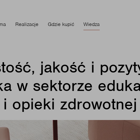
rma
Realizacje
Gdzie kupić
Wiedza
tość, jakość i pozy
ka w sektorze eduk
i opieki zdrowotnej