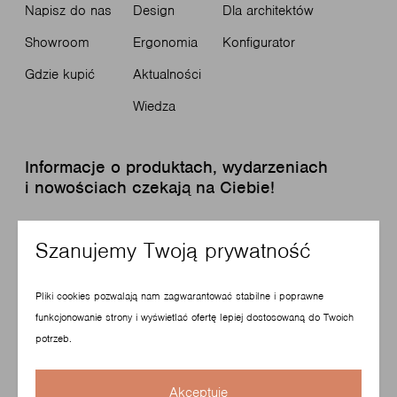
Napisz do nas
Design
Dla architektów
Showroom
Ergonomia
Konfigurator
Gdzie kupić
Aktualności
Wiedza
Informacje o produktach, wydarzeniach
i nowościach czekają na Ciebie!
Szanujemy Twoją prywatność
Zapisz się do newslettera
Pliki cookies pozwalają nam zagwarantować stabilne i poprawne
funkcjonowanie strony i wyświetlać ofertę lepiej dostosowaną do Twoich
potrzeb.
© Copyright 2026 Profim. Wszelkie prawa zastrzeżone.
Akceptuję
Design and Technology - VISUAL