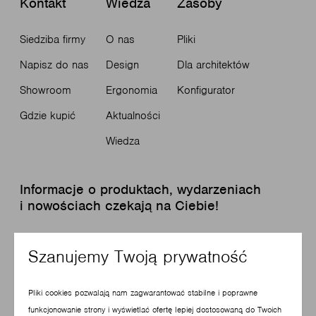
Kontakt
Wiedza
Zasoby
Siedziba firmy
O nas
Pliki
Napisz do nas
Design
Dla architektów
Showroom
Ergonomia
Konfigurator
Gdzie kupić
Aktualności
Wiedza
Informacje o produktach, wydarzeniach
i nowościach czekają na Ciebie!
Zapisz się do newslettera
Szanujemy Twoją prywatność
Pliki cookies pozwalają nam zagwarantować stabilne i poprawne
funkcjonowanie strony i wyświetlać ofertę lepiej dostosowaną do Twoich