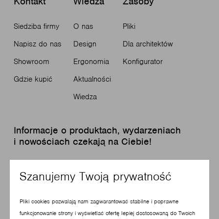
Kontakt
Wiedza
Zasoby
Siedziba firmy
O nas
Pliki
Napisz do nas
Design
Dla architektów
Showroom
Ergonomia
Konfigurator
Gdzie kupić
Aktualności
Wiedza
Informacje o produktach, wydarzeniach
i nowościach czekają na Ciebie!
Zapisz się do newslettera
Szanujemy Twoją prywatność
Pliki cookies pozwalają nam zagwarantować stabilne i poprawne
funkcjonowanie strony i wyświetlać ofertę lepiej dostosowaną do Twoich