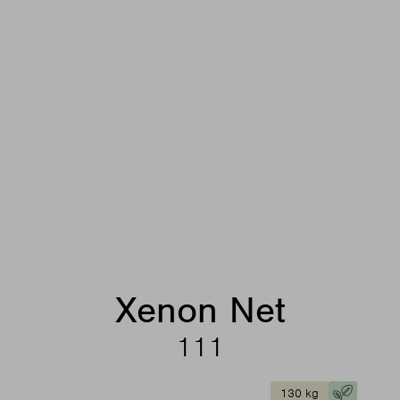
Xenon Net
111
130 kg