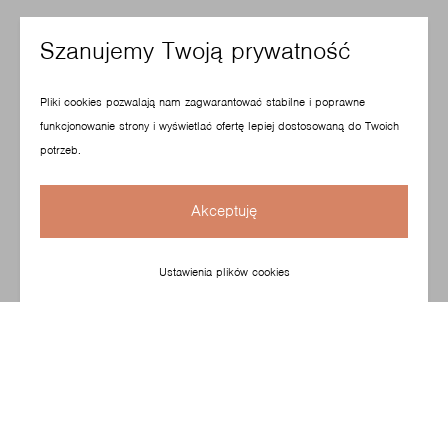
Szanujemy Twoją prywatność
Pliki cookies pozwalają nam zagwarantować stabilne i poprawne
funkcjonowanie strony i wyświetlać ofertę lepiej dostosowaną do Twoich
potrzeb.
Akceptuję
Ustawienia plików cookies
Kolekcja pracowniczych krzeseł obrotowych z oparciem
siatkowym zaprojektowana przez niemieckie studio ITO
Design. Dzięki innowacyjnemu podparciu odcinka
lędźwiowego i możliwości zindywidualizowanych
modyfikacji, krzesło Xenon Net umożliwia wygodę
siedzenia i dopasowanie do sylwetki ciała.