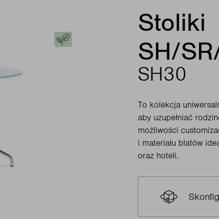
Stoliki
SH/SR
SH30
To kolekcja uniwersa
aby uzupełniać rodzinę
możliwości customiza
i materiału blatów idea
oraz hoteli.
Skonfig