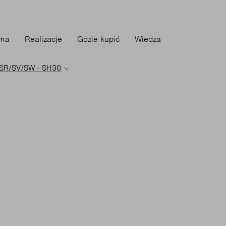
rma
Realizacje
Gdzie kupić
Wiedza
H/SR/SV/SW - SH30