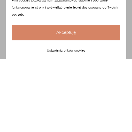
Pliki cookies pozwalają nam zagwarantować stabilne i poprawne
funkcjonowanie strony i wyświetlać ofertę lepiej dostosowaną do Twoich
potrzeb.
Akceptuję
Ustawienia plików cookies
To kolekcja uniwersalnych stolików kawowych
stworzonych, aby uzupełniać rodzinę foteli Fan i Sorriso.
Dzięki możliwości customizacji kolorów podstaw oraz
wysokości i materiału blatów idealnie nadaje się
do kawiarni, restauracji oraz hoteli.
Skonfiguruj swój produkt