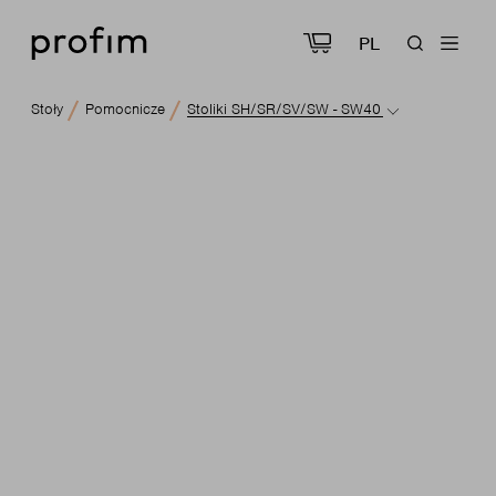
PL
Stoły
Pomocnicze
Stoliki SH/SR/SV/SW - SW40