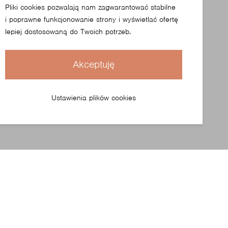
Pliki cookies pozwalają nam zagwarantować stabilne
i poprawne funkcjonowanie strony i wyświetlać ofertę
lepiej dostosowaną do Twoich potrzeb.
Akceptuję
Ustawienia plików cookies
Zobacz kolekcję Standard Folding Table