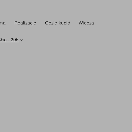
rma
Realizacje
Gdzie kupić
Wiedza
hic - 20F