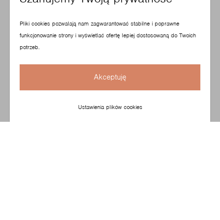
Pliki cookies pozwalają nam zagwarantować stabilne i poprawne
funkcjonowanie strony i wyświetlać ofertę lepiej dostosowaną do Twoich
potrzeb.
Akceptuję
Ustawienia plików cookies
Elegancka i stylowa sylwetka podkreśla funkcję
reprezentacyjną przestrzeni. Fotel zaprojektowany przez
Christophe’a Pilleta sprawdzi się w hotelowych lobby czy
strefach lounge, ale też w biurowych miejscach spotkań
czy przestrzeniach butikowych.
Skonfiguruj swój produkt