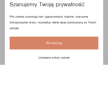
Szanujemy Twoją prywatność
Pliki cookies pozwalają nam zagwarantować stabilne i poprawne
funkcjonowanie strony i wyświetlać ofertę lepiej dostosowaną do Twoich
potrzeb.
Akceptuję
Ustawienia plików cookies
Nowe krzesło biurowe Profim, Pace zaprojektowane przez
ITO Design, podnosi komfort i ergonomię.
Zaprojektowane dla nowoczesnych przestrzeni pracy,
Pace oferuje indywidualną regulację, zaawansowane
podparcie lędźwiowe oraz nowoczesny mechanizm
synchroniczny, zapewniając niezrównany komfort. Każdy
element wspiera wygodę, zdrowie i produktywność