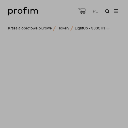
PL
Krzesła obrotowe biurowe
Hokery
LightUp - 330STN