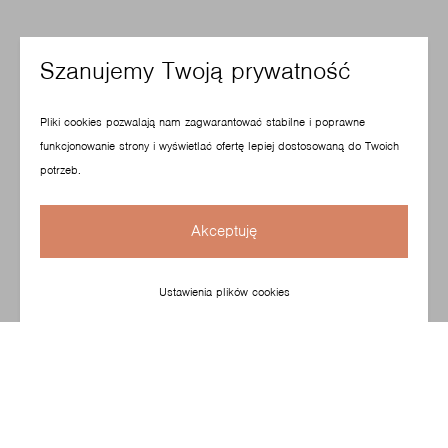
Szanujemy Twoją prywatność
Pliki cookies pozwalają nam zagwarantować stabilne i poprawne
funkcjonowanie strony i wyświetlać ofertę lepiej dostosowaną do Twoich
potrzeb.
Akceptuję
Ustawienia plików cookies
Krzesło zaprojektowane przez studio ITO Design jest
uniwersalne, proste oraz kompaktowe. Dzięki
zastosowaniu niskiego oparcia, idealnie odnajduje się
w przestrzeniach zarówno domowych, jak i biurowych.
Cechy takie jak trwałość, funkcjonalność i dobra relacja