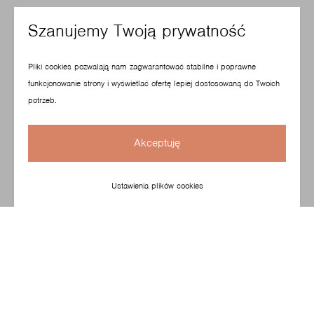
Szanujemy Twoją prywatność
Pliki cookies pozwalają nam zagwarantować stabilne i poprawne
funkcjonowanie strony i wyświetlać ofertę lepiej dostosowaną do Twoich
potrzeb.
Akceptuję
Ustawienia plików cookies
Wyjątkowo komfortowe i lekkie krzesło konferencyjno
- audytoryjne. Można je łączyć w rzędy, co sprawdzi się
np. w salach wykładowych. Niezależnie od konfiguracji,
to model, który pozwoli wygodnie się rozsiąść, zapewni
elastyczność przestrzeni oraz bezpieczeństwo
użytkowania.