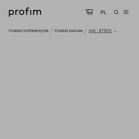
PL
Krzesła konferencyjne
Krzesła barowe
Ariz - 575CV