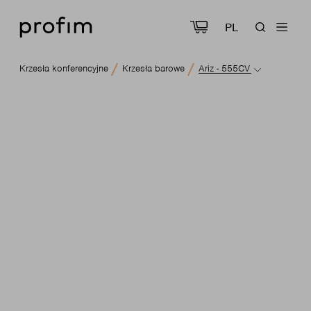
PL
Krzesła konferencyjne
Krzesła barowe
Ariz - 555CV