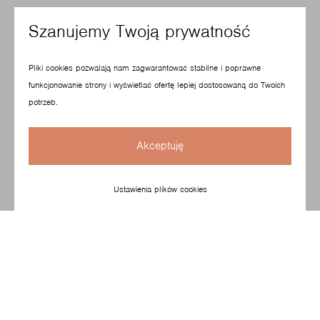
Szanujemy Twoją prywatność
Pliki cookies pozwalają nam zagwarantować stabilne i poprawne
funkcjonowanie strony i wyświetlać ofertę lepiej dostosowaną do Twoich
potrzeb.
Akceptuję
Ustawienia plików cookies
Wyjątkowo komfortowe i lekkie krzesło konferencyjno
- audytoryjne. Można je łączyć w rzędy, co sprawdzi się
np. w salach wykładowych. Niezależnie od konfiguracji,
to model, który pozwoli wygodnie się rozsiąść, zapewni
elastyczność przestrzeni oraz bezpieczeństwo
użytkowania.