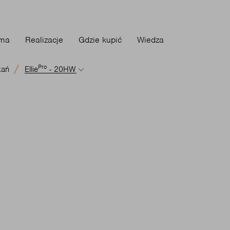
rma
Realizacje
Gdzie kupić
Wiedza
Pro
kań
Ellie
- 20HW