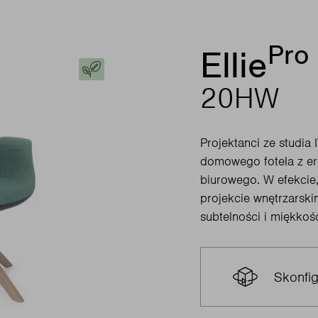
Pro
Ellie
20HW
Projektanci ze studia
domowego fotela z er
biurowego. W efekcie,
projekcie wnętrzarsk
subtelności i miękkośc
Skonfig