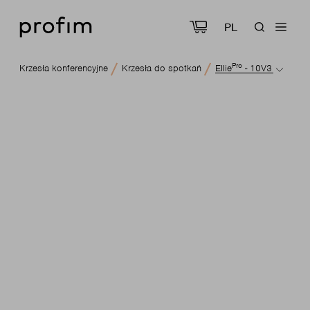
PL
Pro
Krzesła konferencyjne
Krzesła do spotkań
Ellie
- 10V3