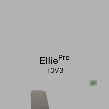
Pro
Ellie
10V3